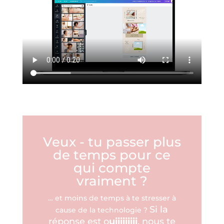
Veux - tu passer plus
de temps pour ce
qui compte
vraiment ?
… et moins de temps à te stresser à
Si la
cause de la technologie ?
réponse est o
uiiiiiiiii
, nous te