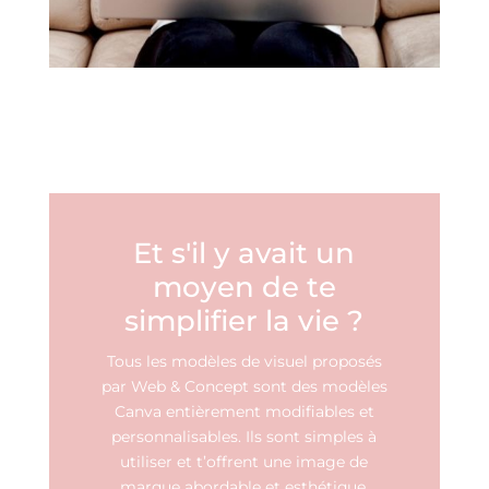
Et s'il y avait un
moyen de te
simplifier la vie ?
Tous les modèles de visuel proposés
par Web & Concept sont des modèles
Canva entièrement modifiables et
personnalisables. Ils sont simples à
utiliser et t’offrent une image de
marque abordable et esthétique.