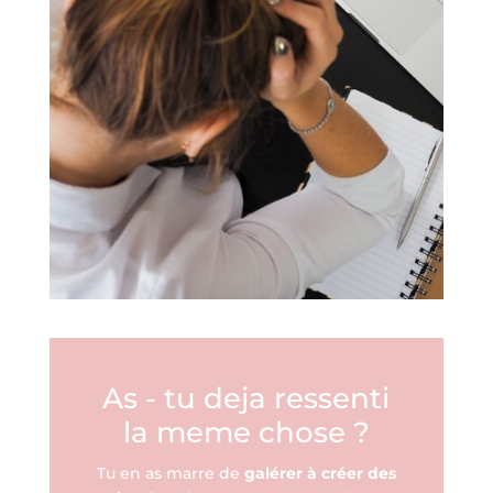
As - tu deja ressenti
la meme chose ?
Tu en as marre de
galérer à créer des