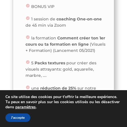
BONUS VIP
1 session de
coaching One-on-one
de 45 min via Zoom
la formation
Comment créer ton 1er
cours ou ta formation en ligne
(Visuels
+ Formation) (Lancement 05/2021)
5
Packs textures
pour créer des
visuels attrayants: gold, aquarelle,
marbre, ….
une
réduction de 25%
sur notre
service de personnalisation de visuels,
Ce site utilise des cookies pour t'offrir la meilleure expérience.
Tu peux en savoir plus sur les cookies utilisés ou les désactiver
une
économie de plus de 150€
par
dans
paramètres
.
rapport à notre abonnement mensuel.
J'accepte