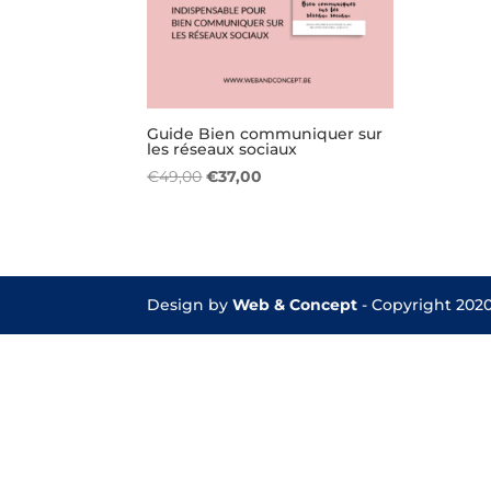
Guide Bien communiquer sur
les réseaux sociaux
Le
Le
€
49,00
€
37,00
prix
prix
initial
actuel
était :
est :
€49,00.
€37,00.
Design by
Web & Concept
- Copyright 202