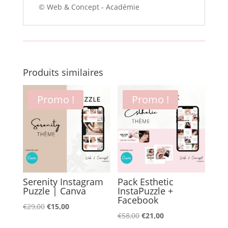
© Web & Concept - Académie
Produits similaires
Promo !
Promo !
Serenity Instagram
Pack Esthetic
Puzzle | Canva
InstaPuzzle +
Facebook
Le
Le
€
29,00
€
15,00
Le
Le
€
58,00
€
21,00
prix
prix