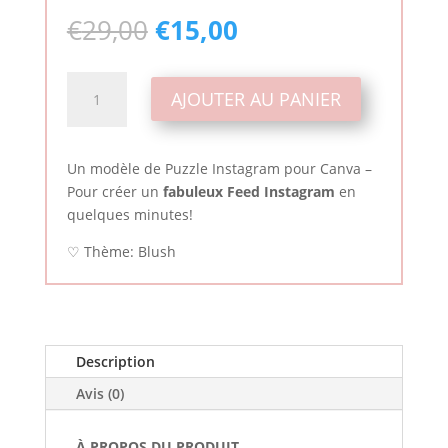
Le
Le
€
29,00
€
15,00
prix
prix
initial
actuel
quantité
était :
est :
AJOUTER AU PANIER
de
€29,00.
€15,00.
Blush
Instagram
Un modèle de Puzzle Instagram pour Canva –
Puzzle
Pour créer un
fabuleux Feed Instagram
en
|
quelques minutes!
Canva
♡ Thème: Blush
Description
Avis (0)
À PROPOS DU PRODUIT