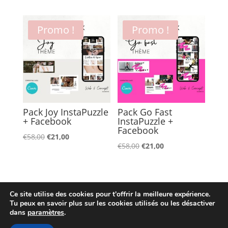
prix
prix
initial
actuel
initial
actuel
était :
est :
était :
est :
Promo !
Promo !
€29,00.
€15,00.
€58,00.
€21,00.
Pack Joy InstaPuzzle
Pack Go Fast
+ Facebook
InstaPuzzle +
Facebook
Le
Le
€
58,00
€
21,00
Le
Le
€
58,00
€
21,00
prix
prix
prix
prix
initial
actuel
initial
actuel
était :
est :
était :
est :
€58,00.
€21,00.
Ce site utilise des cookies pour t'offrir la meilleure expérience.
€58,00.
€21,00.
Tu peux en savoir plus sur les cookies utilisés ou les désactiver
dans
paramètres
.