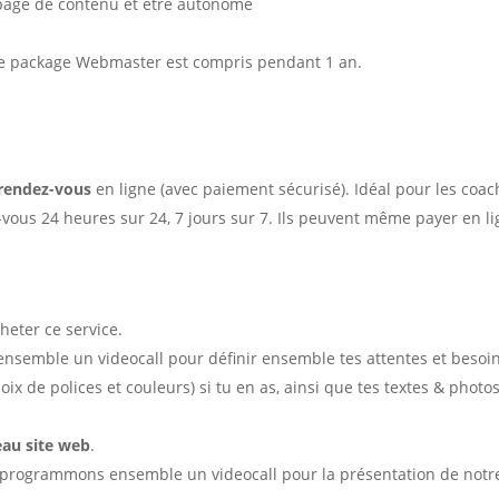
e page de contenu et être autonome
e package Webmaster est compris pendant 1 an.
 rendez-vous
en ligne (avec paiement sécurisé). Idéal pour les coa
-vous 24 heures sur 24, 7 jours sur 7. Ils peuvent même payer en 
heter ce service.
semble un videocall pour définir ensemble tes attentes et besoins.
oix de polices et couleurs) si tu en as, ainsi que tes textes & photos
eau site web
.
programmons ensemble un videocall pour la présentation de notre 