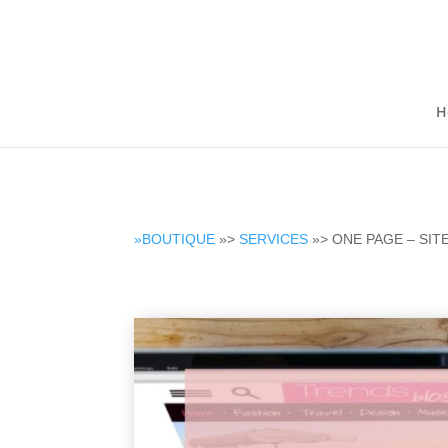
H
»BOUTIQUE
»>
SERVICES
»> ONE PAGE – SIT