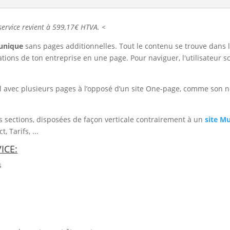
service revient à 599,17€ HTVA. <
 unique
sans pages additionnelles. Tout le contenu se trouve dan
ations de ton entreprise en une page.
Pour naviguer, l'utilisateur 
el avec plusieurs pages à l’opposé d’un site One-page, comme son no
s sections, disposées de façon verticale contrairement à un
site Mu
, Tarifs, ...
ICE:
s