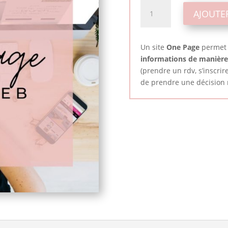
quantité
AJOUTE
de
One
Page
Un site
One Page
permet 
-
informations de manière 
Site
(prendre un rdv, s’inscrire
web
de prendre une décision 