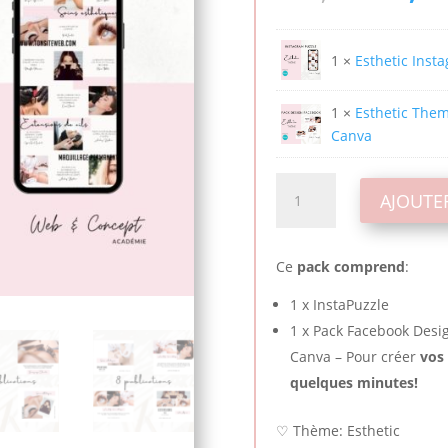
prix
initial
était :
1 ×
Esthetic Inst
€58,00
1 ×
Esthetic Them
Canva
quantité
AJOUTE
de
Pack
Esthetic
Ce
pack comprend
:
InstaPuzzle
+
1 x InstaPuzzle
Facebook
1 x Pack Facebook Desi
Canva – Pour créer
vos 
quelques minutes!
♡ Thème: Esthetic