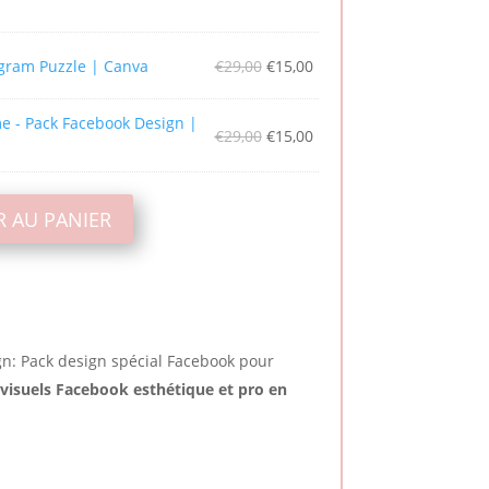
prix
actuel
est :
Le
Le
agram Puzzle | Canva
€
29,00
€
15,00
.
€21,00.
prix
prix
initial
actuel
e - Pack Facebook Design |
Le
Le
€
29,00
€
15,00
était :
est :
prix
prix
€29,00.
€15,00.
initial
actuel
était :
est :
R AU PANIER
€29,00.
€15,00.
gn: Pack design spécial Facebook pour
visuels Facebook esthétique et pro en