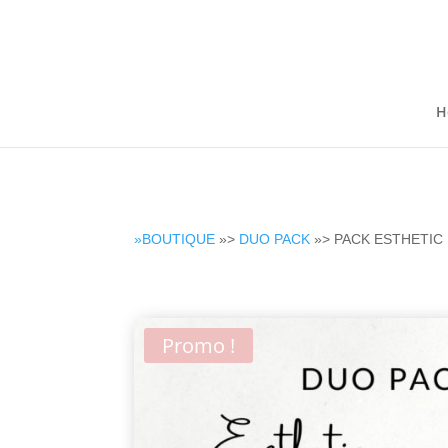
H
»BOUTIQUE
»>
DUO PACK
»> PACK ESTHETIC
Promo !