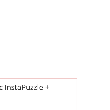
c InstaPuzzle +
Le